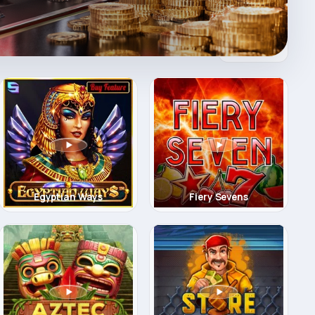
Vezi Tot
a
Egyptian Ways
Fiery Sevens