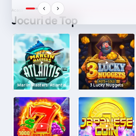
Acasă
Aplicația Winmasters Casino - Bonusuri Exclusive și Joc M
Jocuri de Top
Marlin Masters: Atlantis
3 Lucky Nuggets