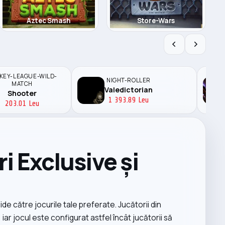
Aztec Smash
Store-Wars
KEY-LEAGUE-WILD-
NIGHT-ROLLER
MATCH
Valedictorian
Shooter
1 393.89 Leu
203.01 Leu
i Exclusive și
apide către jocurile tale preferate. Jucătorii din
iar jocul este configurat astfel încât jucătorii să