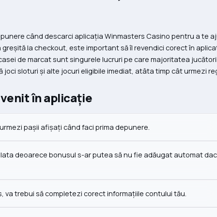
punere când descarci aplicația Winmasters Casino pentru a te ajuta
 greșită la checkout, este important să îl revendici corect în aplica
asei de marcat sunt singurele lucruri pe care majoritatea jucătoril
oci sloturi și alte jocuri eligibile imediat, atâta timp cât urmezi re
venit în aplicație
rmezi pașii afișați când faci prima depunere.
a plata deoarece bonusul s-ar putea să nu fie adăugat automat dacă
 va trebui să completezi corect informațiile contului tău.