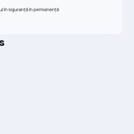
cul în siguranță în permanență
s