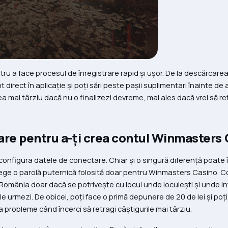
 a face procesul de înregistrare rapid și ușor. De la descărcarea
t direct în aplicație și poți sări peste pașii suplimentari înainte d
ărea mai târziu dacă nu o finalizezi devreme, mai ales dacă vrei să 
rare pentru a-ți crea contul Winmasters
configura datele de conectare. Chiar și o singură diferență poate în
lege o parolă puternică folosită doar pentru Winmasters Casino. C
ge România doar dacă se potrivește cu locul unde locuiești și unde in
le urmezi. De obicei, poți face o primă depunere de 20 de lei și poț
a probleme când încerci să retragi câștigurile mai târziu.