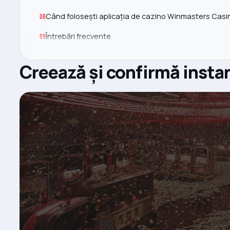
Când folosești aplicația de cazino Winmasters Casino,
08
Întrebări frecvente
09
Creează și confirmă inst