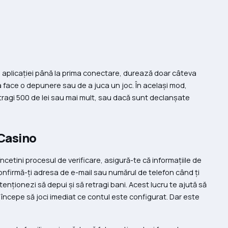
 aplicației până la prima conectare, durează doar câteva
e a face o depunere sau de a juca un joc. În același mod,
retragi 500 de lei sau mai mult, sau dacă sunt declanșate
 Casino
cetini procesul de verificare, asigură-te că informațiile de
onfirmă-ți adresa de e-mail sau numărul de telefon când ți
tenționezi să depui și să retragi bani. Acest lucru te ajută să
i începe să joci imediat ce contul este configurat. Dar este