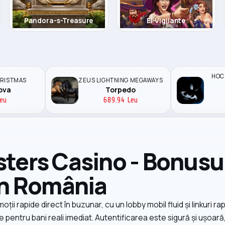
Spin
Pandora-s-Treasure
El-Vigilante
HOC
RISTMAS
ZEUS LIGHTNING MEGAWAYS
ova
Torpedo
eu
689.94 Leu
ters Casino - Bonusur
în România
moții rapide direct în buzunar, cu un lobby mobil fluid și linkuri r
pentru bani reali imediat. Autentificarea este sigură și ușoară, 