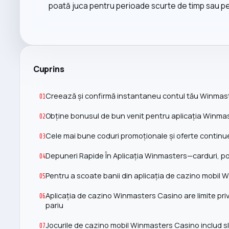
poată juca pentru perioade scurte de timp sau pe
Cuprins
Creează și confirmă instantaneu contul tău Winmas
01
Obține bonusul de bun venit pentru aplicația Winmas
02
Cele mai bune coduri promoționale și oferte continue
03
Depuneri Rapide În Aplicația Winmasters—carduri, por
04
Pentru a scoate banii din aplicația de cazino mobil
05
Aplicația de cazino Winmasters Casino are limite pri
06
pariu
Jocurile de cazino mobil Winmasters Casino includ slotu
07