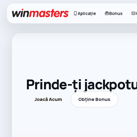
Aplicație
Bonus
Prinde-ți jackpotu
Joacă Acum
Obține Bonus