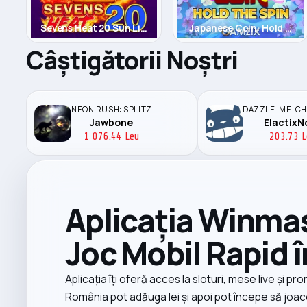
Sevens Heat 20 Sun Link
Japanese Coin: Hold The 
Câștigătorii Noștri
NEON RUSH: SPLITZ
DAZZLE-ME-CH
Jawbone
ElactixN
1 076.44 Leu
203.73 L
Aplicația Winmas
Joc Mobil Rapid 
Aplicația îți oferă acces la sloturi, mese live și pro
România pot adăuga lei și apoi pot începe să joace 