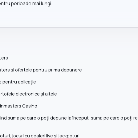
ntru perioade mai lungi.
ters
ters și ofertele pentru prima depunere
 pentru aplicație
tofele electronice și altele
 Winmasters Casino
vind suma pe care o poți depune la început, suma pe care o poți ret
ri, jocuri cu dealeri live și jackpoturi